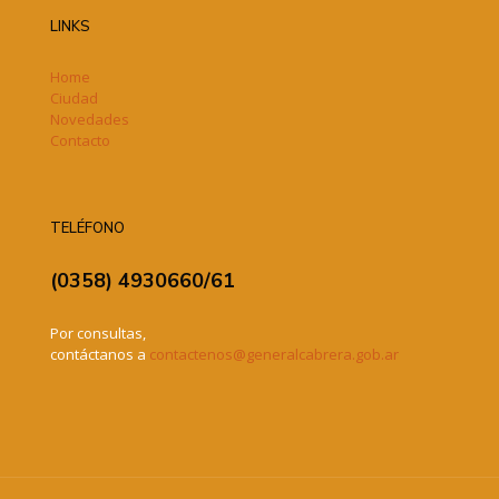
LINKS
Home
Ciudad
Novedades
Contacto
TELÉFONO
(0358) 4930660/61
Por consultas,
contáctanos a
contactenos@generalcabrera.gob.ar