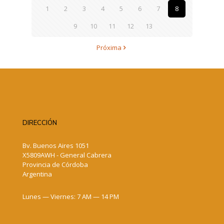
1
2
3
4
5
6
7
8
9
10
11
12
13
Próxima
DIRECCIÓN
Bv. Buenos Aires 1051
X5809AWH - General Cabrera
Provincia de Córdoba
Argentina
Lunes — Viernes: 7 AM — 14 PM