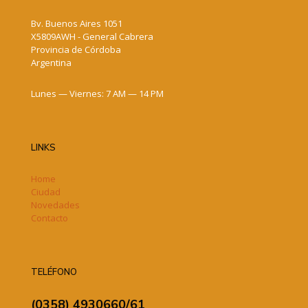
Bv. Buenos Aires 1051
X5809AWH - General Cabrera
Provincia de Córdoba
Argentina
Lunes — Viernes: 7 AM — 14 PM
LINKS
Home
Ciudad
Novedades
Contacto
TELÉFONO
(0358) 4930660/61