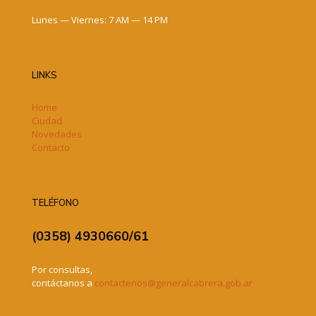
Lunes — Viernes: 7 AM — 14 PM
LINKS
Home
Ciudad
Novedades
Contacto
TELÉFONO
(0358) 4930660/61
Por consultas,
contáctanos a
contactenos@generalcabrera.gob.ar