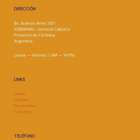
DIRECCIÓN
Bv. Buenos Aires 1051
X5809AWH - General Cabrera
Provincia de Córdoba
Argentina
Lunes — Viernes: 7 AM — 14 PM
LINKS
Home
Ciudad
Novedades
Contacto
TELÉFONO