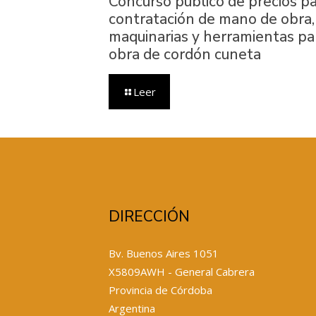
Concurso público de precios p
contratación de mano de obra,
maquinarias y herramientas pa
obra de cordón cuneta
Leer
DIRECCIÓN
Bv. Buenos Aires 1051
X5809AWH - General Cabrera
Provincia de Córdoba
Argentina