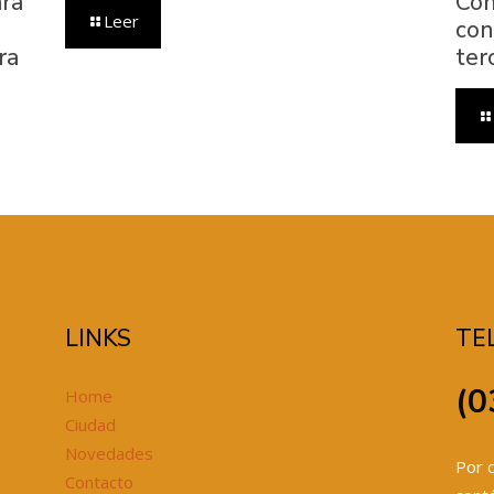
ara
Con
Leer
con
ra
ter
LINKS
TE
(0
Home
Ciudad
Novedades
Por c
Contacto