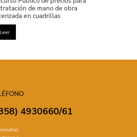
curso Público de precios para
tratación de mano de obra
cerizada en cuadrillas
Leer
LÉFONO
358) 4930660/61
onsultas,