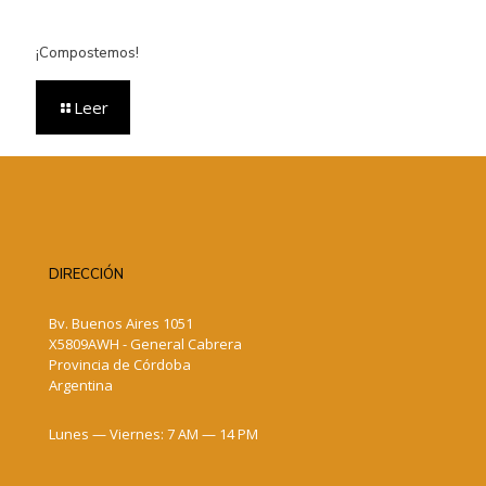
¡Compostemos!
Leer
DIRECCIÓN
Bv. Buenos Aires 1051
X5809AWH - General Cabrera
Provincia de Córdoba
Argentina
Lunes — Viernes: 7 AM — 14 PM