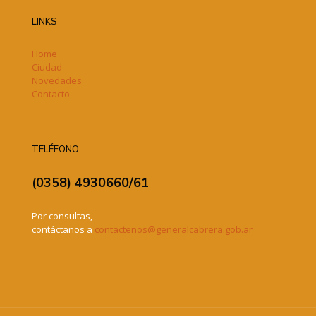
LINKS
Home
Ciudad
Novedades
Contacto
TELÉFONO
(0358) 4930660/61
Por consultas,
contáctanos a
contactenos@generalcabrera.gob.ar