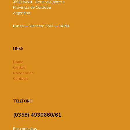
X5809AWH - General Cabrera
Provincia de Córdoba
Argentina
Lunes — Viernes: 7 AM — 14 PM
LINKS
Home
Ciudad
Novedades
Contacto
TELÉFONO
(0358) 4930660/61
Por consultas,