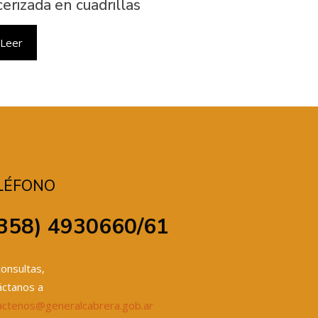
cerizada en cuadrillas
Leer
LÉFONO
358) 4930660/61
onsultas,
áctanos a
actenos@generalcabrera.gob.ar