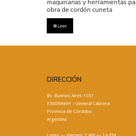
maquinarias y herramientas pa
obra de cordón cuneta
Leer
DIRECCIÓN
Bv. Buenos Aires 1051
X5809AWH - General Cabrera
Provincia de Córdoba
Argentina
Lunes — Viernes: 7 AM — 14 PM