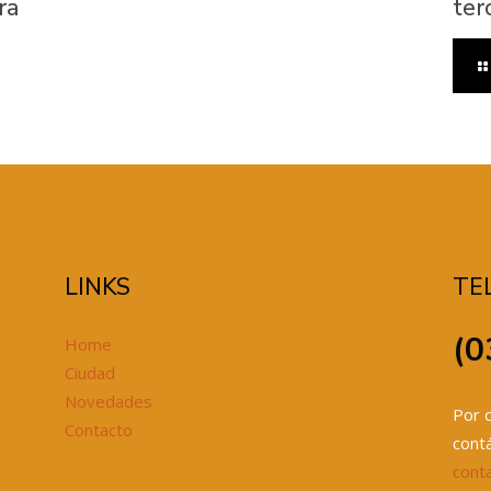
ra
ter
LINKS
TE
(0
Home
Ciudad
Novedades
Por c
Contacto
cont
cont